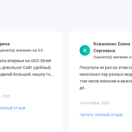
рина
Коваленко Елена
К
ценил(а) магазин на
Сергеевна
5.0
Оценил(а) магазин 
ла впервые на UGG-Street
ь довольна! Сайт удобный,
Покупала не раз на этом с
делей большой, нашла то, ..
несколько пар разных мод
том числе женские и мужск
дл..
, 2025
14 Октября, 2025
полный отзыв
Читать полный отзыв