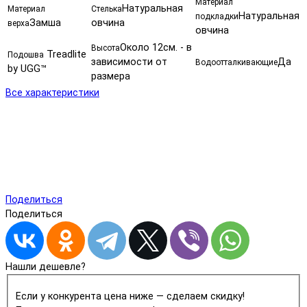
Материал
Натуральная
Материал
Стелька
Натуральная
подкладки
Замша
овчина
верха
овчина
Около 12см. - в
Высота
Treadlite
Подошва
зависимости от
Да
Водоотталкивающие
by UGG™
размера
Все характеристики
Поделиться
Поделиться
Нашли дешевле?
Если у конкурента цена ниже — сделаем скидку!