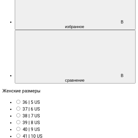
В
избранное
В
сравнение
Женские размеры
36 | 5 US
37 | 6 US
38 | 7 US
39 | 8 US
40 | 9 US
41 | 10 US