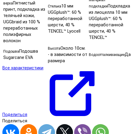
Материал
Пятнистый
верха
10 мм
Подкладка
Стелька
подкладки
принт, подкладка из
UGGplush™: 60 %
из лиоцелла 10 мм
телячьей кожи,
переработанной
UGGplush™: 60 %
UGGbraid из 100 %
шерсти, 40 %
переработанной
переработанных
TENCEL™ Lyocell
шерсти, 40 %
полиэфирных
TENCEL™
волокон
Около 10см.
Высота
Подошва
Подошва
- в зависимости от
Да
Водоотталкивающие
Sugarcane EVA
размера
Все характеристики
Поделиться
Поделиться