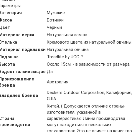
Параметры
Категория
Мужские
Фасон
Ботинки
Цвет
Черный
Материал верха
Натуральная замша
Стелька
Кремового цвета из натуральной овчины
Материал подкладки
Натуральная овчина
Подошва
Treadlite by UGG ™
Высота
Около 15см. - в зависимости от размера
Водоотталкивающие
Да
Происхождение
Австралия
бренда
Deckers Outdoor Corporation, Калифорния
Владелец бренда
США
Китай. ( Допускается отличие страны-
изготовителя, указанной в
Страна
характеристиках. Линии производства
производства
могут находиться в нескольких
государствах. Это не влияет на качество