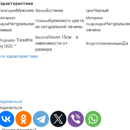
Характеристики
Мужские
Ботинки
Черный
Категория
Фасон
Цвет
Материал
Материал
Кремового цвета
Стелька
Натуральная
Натуральна
верха
подкладки
из натуральной овчины
замша
овчина
Около 15см. - в
Высота
Treadlite
Подошва
зависимости от
Да
Водоотталкивающие
by UGG ™
размера
Все характеристики
Поделиться
Поделиться