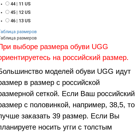
44 | 11 US
45 | 12 US
46 | 13 US
Таблица размеров
Таблица размеров
При выборе размера обуви UGG
ориентируетесь на российский размер.
Большинство моделей обуви UGG идут
размер в размер с российской
размерной сеткой. Если Ваш российский
размер с половинкой, например, 38,5, то
лучше заказать 39 размер. Если Вы
планируете носить угги с толстым