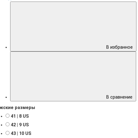
В избранное
В сравнение
жские размеры
41 | 8 US
42 | 9 US
43 | 10 US