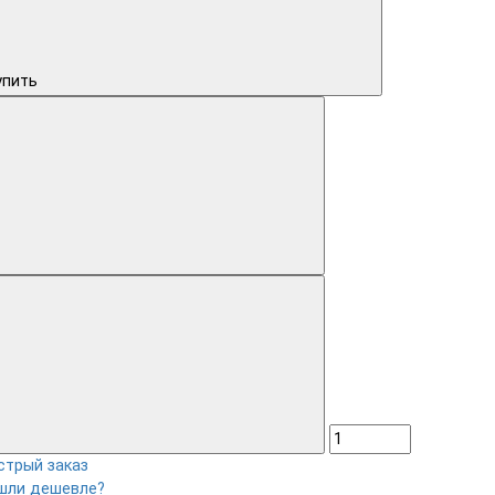
упить
стрый заказ
шли дешевле?