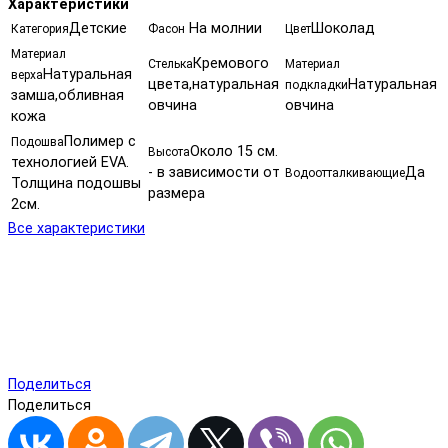
Характеристики
Детские
На молнии
Шоколад
Категория
Фасон
Цвет
Материал
Кремового
Стелька
Материал
Натуральная
верха
цвета,натуральная
Натуральная
подкладки
замша,обливная
овчина
овчина
кожа
Полимер с
Подошва
Около 15 см.
Высота
технологией EVA.
- в зависимости от
Да
Водоотталкивающие
Толщина подошвы
размера
2см.
Все характеристики
Поделиться
Поделиться