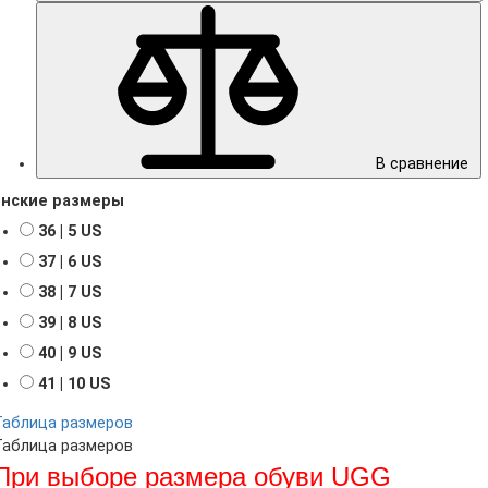
В сравнение
нские размеры
36 | 5 US
37 | 6 US
38 | 7 US
39 | 8 US
40 | 9 US
41 | 10 US
Таблица размеров
Таблица размеров
При выборе размера обуви UGG