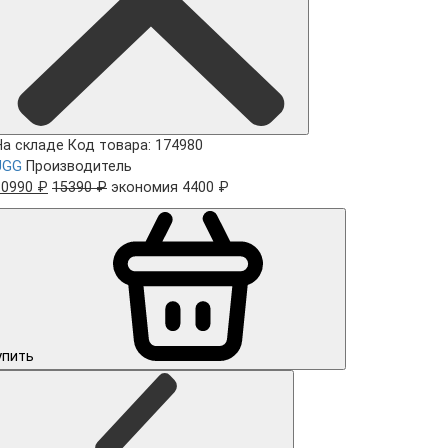
На складе
Код товара: 174980
UGG
Производитель
10990 ₽
15390 ₽
экономия 4400 ₽
упить