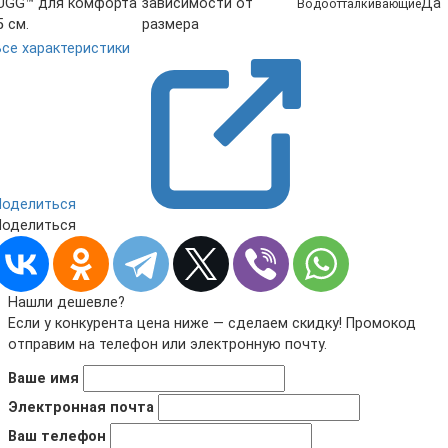
UGG™ для комфорта
зависимости от
Да
Водоотталкивающие
5 см.
размера
Все характеристики
Поделиться
Поделиться
Нашли дешевле?
Если у конкурента цена ниже — сделаем скидку! Промокод
отправим на телефон или электронную почту.
Ваше имя
Электронная почта
Ваш телефон