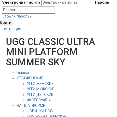
Электронная почта
Пароль
Забыли пароль?
Войти
Регистрация
UGG CLASSIC ULTRA
MINI PLATFORM
SUMMER SKY
Главная
УГГИ ЖЕНСКИЕ
УГГИ ЖЕНСКИЕ
УГГИ МУЖСКИЕ
УГГИ ДЕТСКИЕ
АКСЕССУАРЫ
НА ПЛАТФОРМЕ
НОВИНКИ UGG
UGG HYBRID ЖЕНСКИЕ