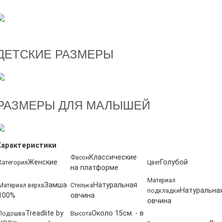
ДЕТСКИЕ РАЗМЕРЫ
РАЗМЕРЫ ДЛЯ МАЛЫШЕЙ
Характеристики
Классические
Фасон
Женские
Голубой
Категория
Цвет
на платформе
Материал
Замша
Натуральная
Материал верха
Стелька
Натуральна
подкладки
100%
овчина
овчина
Treadlite by
Около 15см. - в
Подошва
Высота