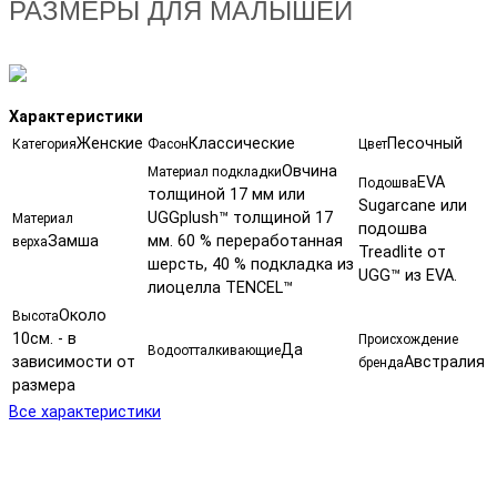
РАЗМЕРЫ ДЛЯ МАЛЫШЕЙ
Характеристики
Женские
Классические
Песочный
Категория
Фасон
Цвет
Овчина
Материал подкладки
EVA
Подошва
толщиной 17 мм или
Sugarcane или
UGGplush™ толщиной 17
Материал
подошва
Замша
мм. 60 % переработанная
верха
Treadlite от
шерсть, 40 % подкладка из
UGG™ из EVA.
лиоцелла TENCEL™
Около
Высота
10см. - в
Происхождение
Да
Водоотталкивающие
зависимости от
Австралия
бренда
размера
Все характеристики