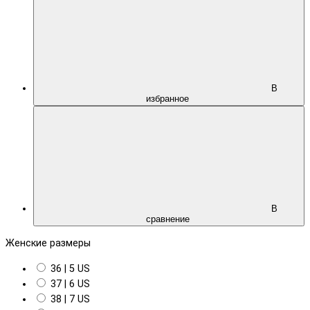
В
избранное
В
сравнение
Женские размеры
36 | 5 US
37 | 6 US
38 | 7 US