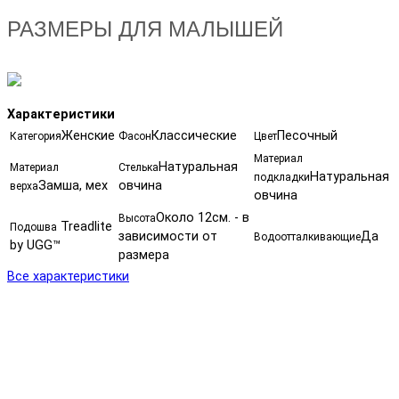
РАЗМЕРЫ ДЛЯ МАЛЫШЕЙ
Характеристики
Женские
Классические
Песочный
Категория
Фасон
Цвет
Материал
Натуральная
Материал
Стелька
Натуральная
подкладки
Замша, мех
овчина
верха
овчина
Около 12см. - в
Высота
Treadlite
Подошва
зависимости от
Да
Водоотталкивающие
by UGG™
размера
Все характеристики