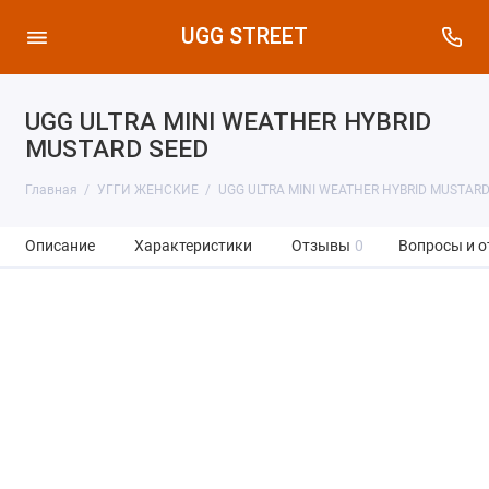
UGG STREET
UGG ULTRA MINI WEATHER HYBRID
MUSTARD SEED
Главная
УГГИ ЖЕНСКИЕ
UGG ULTRA MINI WEATHER HYBRID MUSTARD
Описание
Характеристики
Отзывы
0
Вопросы и о