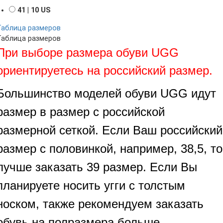
41 | 10 US
Таблица размеров
Таблица размеров
При выборе размера обуви UGG
ориентируетесь на российский размер.
Большинство моделей обуви UGG идут
размер в размер с российской
размерной сеткой. Если Ваш российский
размер с половинкой, например, 38,5, то
лучше заказать 39 размер. Если Вы
планируете носить угги с толстым
носком, также рекомендуем заказать
обувь на полразмера больше.