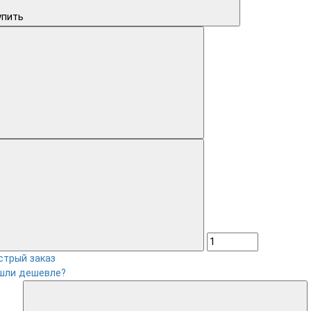
упить
стрый заказ
шли дешевле?