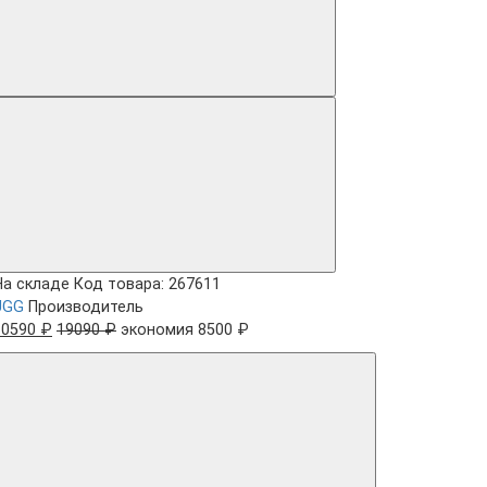
На складе
Код товара: 267611
UGG
Производитель
10590 ₽
19090 ₽
экономия 8500 ₽