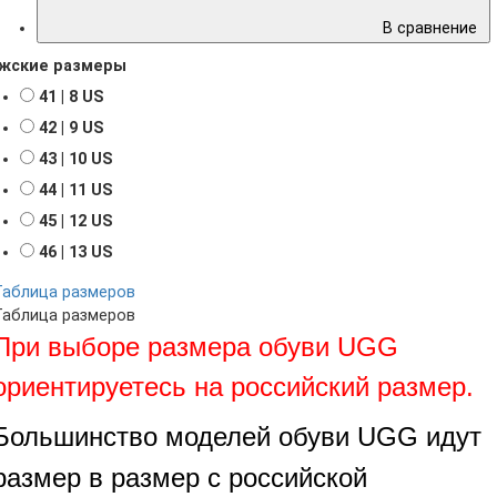
В сравнение
жские размеры
41 | 8 US
42 | 9 US
43 | 10 US
44 | 11 US
45 | 12 US
46 | 13 US
Таблица размеров
Таблица размеров
При выборе размера обуви UGG
ориентируетесь на российский размер.
Большинство моделей обуви UGG идут
размер в размер с российской