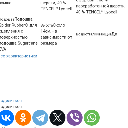
UGGplush™: 60 %
замша
шерсти, 40 %
переработанной шерсти,
TENCEL™ Lyocell
40 % TENCEL™ Lyocell
Подошва
Подошва
Spider Rubber® для
Около
Высота
сцепления с
14см. - в
Да
Водоотталкивающие
поверхностью,
зависимости от
подошва Sugarcane
размера
EVA
Все характеристики
Поделиться
Поделиться