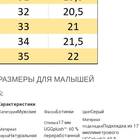
РАЗМЕРЫ ДЛЯ МАЛЫШЕЙ
Характеристики
Мужские
Ботинки
Серый
Категория
Фасон
Цвет
Материал
17 мм
Стелька
Подкладка из 17
подкладки
UGGplush™: 60 %
Материал
миллиметрового
Натуральная
переработанной
верха