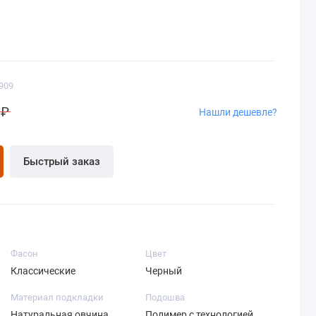
909
 ₽
Нашли дешевле?
Быстрый заказ
Фасон
Цвет
Классические
Черный
Материал подкладки
Подошва
Натуральная овчина
Полимер с технологией