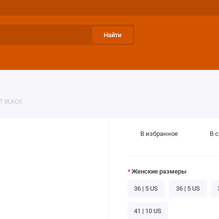
Найти
МОКАСИНЫ
УГГИ ЛЕТНИЕ
УГГИ ДОМАШНИЕ
АК
T BLACK
В избранное
В 
Женские размеры
36 | 5 US
36 | 5 US
41 | 10 US