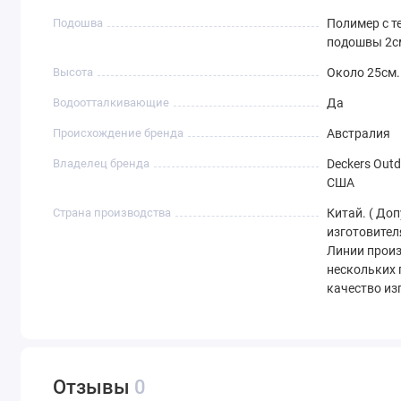
Подошва
Полимер с т
подошвы 2с
Высота
Около 25см.
Водоотталкивающие
Да
Происхождение бренда
Австралия
Владелец бренда
Deckers Outd
США
Страна производства
Китай. ( До
изготовител
Линии произ
нескольких 
качество из
Отзывы
0