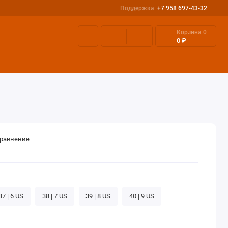
Поддержка
+7 958 697-43-32
Корзина
0
0 ₽
СЕССУАРЫ
ДОСТАВКА И ОПЛАТА
ТАБЛИЦА РАЗМЕРОВ
сравнение
37 | 6 US
38 | 7 US
39 | 8 US
40 | 9 US