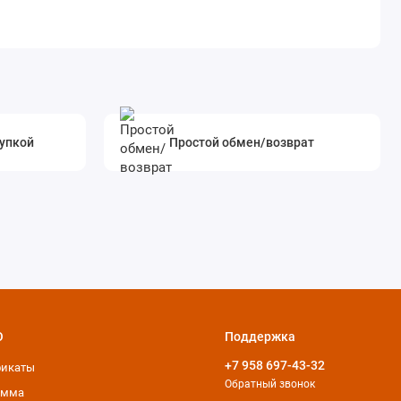
упкой
Простой обмен/возврат
О
Поддержка
+7 958 697-43-32
фикаты
Обратный звонок
амма