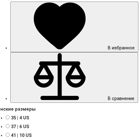
В избранное
В сравнение
нские размеры
35 | 4 US
37 | 6 US
41 | 10 US