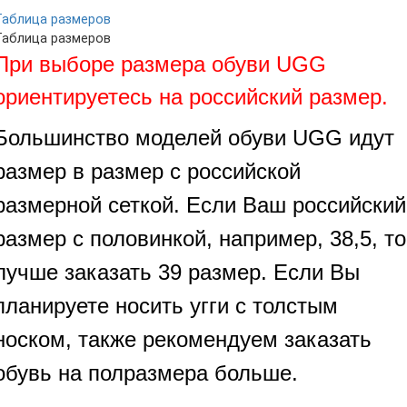
Таблица размеров
Таблица размеров
При выборе размера обуви UGG
ориентируетесь на российский размер.
Большинство моделей обуви UGG идут
размер в размер с российской
размерной сеткой. Если Ваш российский
размер с половинкой, например, 38,5, то
лучше заказать 39 размер. Если Вы
планируете носить угги с толстым
носком, также рекомендуем заказать
обувь на полразмера больше.