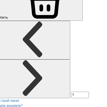
упить
стрый заказ
шли дешевле?