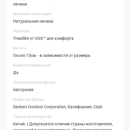
овчина
Материал подкладки
Натуральная овчина
Подошва
Treadlite от UGG™ для комфорта
Высота
Около 15см. - в зависимости от размера
Водоотталкивающие
Да
Происхождение бренда
Австралия
Владелец бренда
Deckers Outdoor Corporation, Калифорния, США
Страна производства
Китай. ( Допускается отличие страны-изготовителя,
указанной в характеристиках. Линии производства