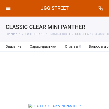
UGG STREET
CLASSIC CLEAR MINI PANTHER
Главная
УГГИ ЖЕНСКИЕ
СИЛИКОНОВЫЕ
UGG CLEAR
CLASSIC 
Описание
Характеристики
Отзывы
0
Вопросы и о